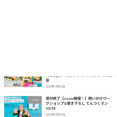
【受付終了】8/8-12ファスティングツア
未分類
ー
2025年7月25日
【MIRAIWARAI COOOL VILLAGE】サ
未分類
ンライズシーカヤック
2025年7月14日
【終了しました】9/27すべてを楽しみす
こども
べてに感謝この瞬間を生きる！福島正伸
×大嶋啓介×てんつくマンゲストDAI in東
京
2025年7月11日
受付終了【zoom開催！】問いかけワー
こども
クショップ&書き下ろし てんつくマン
10/18
2025年7月11日