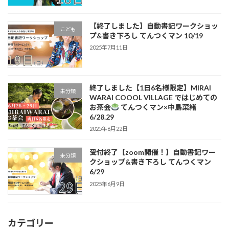
【終了しました】自動書記ワークショッ
こども
プ&書き下ろし てんつくマン 10/19
2025年7月11日
終了しました【1日6名様限定】MIRAI
未分類
WARAI COOOL VILLAGE ではじめての
お茶会
てんつくマン×中島菜緒
6/28.29
2025年6月22日
受付終了【zoom開催！】自動書記ワー
未分類
クショップ&書き下ろし てんつくマン
6/29
2025年6月9日
カテゴリー